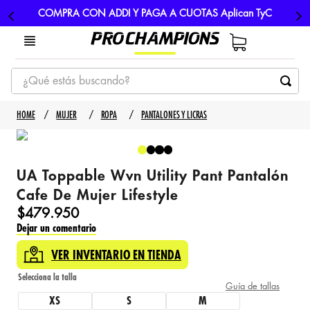
COMPRA CON ADDI Y PAGA A CUOTAS Aplican TyC
¿Qué estás buscando?
TÉRMINOS MÁS BUSCADOS
MUJER
ROPA
PANTALONES Y LICRAS
1
.
tenis
2
.
hombre futbol
UA Toppable Wvn Utility Pant Pantalón
3
.
nike
Cafe De Mujer Lifestyle
4
.
guayos
$
479
.
950
Dejar un comentario
5
.
gorras
VER INVENTARIO EN TIENDA
Guía de tallas
XS
S
M