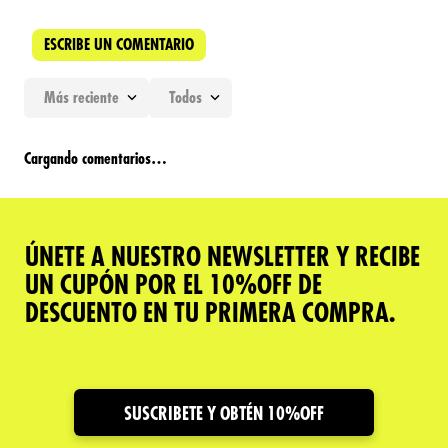
ESCRIBE UN COMENTARIO
Más reciente
Todos
Agregar comentario
Cargando comentarios…
Título
ÚNETE A NUESTRO NEWSLETTER Y RECIBE
Califica el producto de 1 a 5 estrellas
UN CUPÓN POR EL 10%OFF DE
★
★
★
★
★
DESCUENTO EN TU PRIMERA COMPRA.
Tu nombre
Dirección de email
SUSCRIBETE Y OBTÉN 10%OFF