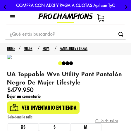
COMPRA CON ADDI Y PAGA A CUOTAS Aplican TyC
¿Qué estás buscando?
TÉRMINOS MÁS BUSCADOS
MUJER
ROPA
PANTALONES Y LICRAS
1
.
tenis
2
.
hombre futbol
UA Toppable Wvn Utility Pant Pantalón
3
.
nike
Negro De Mujer Lifestyle
4
.
guayos
$
479
.
950
Dejar un comentario
5
.
gorras
VER INVENTARIO EN TIENDA
Guía de tallas
XS
S
M