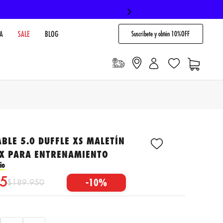
Suscribete y obtén 10%OFF
A
SALE
BLOG
BLE 5.0 DUFFLE XS MALETÍN
EX PARA ENTRENAMIENTO
io
5
-
10%
$
189
.
950