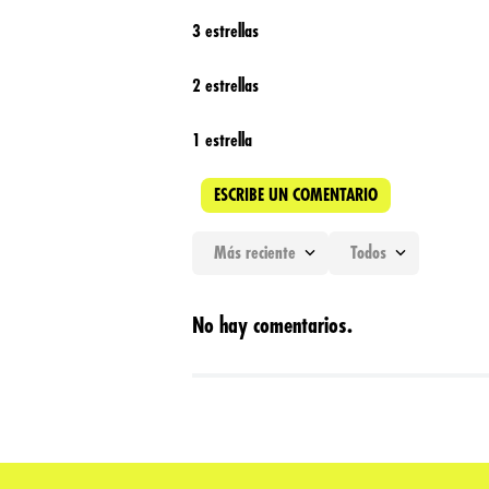
3 estrellas
2 estrellas
1 estrella
ESCRIBE UN COMENTARIO
Más reciente
Todos
Agregar comentario
No hay comentarios.
Título
Califica el producto de 1 a 5 estrellas
★
★
★
★
★