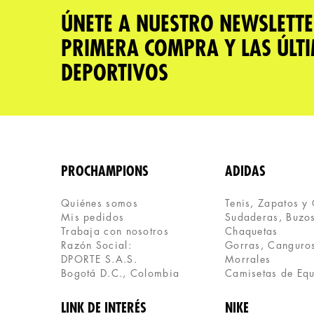
Tu nombre
ÚNETE A NUESTRO NEWSLETTE
PRIMERA COMPRA Y LAS ÚLT
Dirección de email
DEPORTIVOS
Escribe un comentario
PROCHAMPIONS
ADIDAS
Quiénes somos
Tenis, Zapatos y
Mis pedidos
Sudaderas, Buzos
ENVIAR COMENTARIO
Trabaja con nosotros
Chaquetas
Razón Social:
Gorras, Canguros
DPORTE S.A.S.
Morrales
Bogotá D.C., Colombia
Camisetas de Eq
LINK DE INTERÉS
NIKE