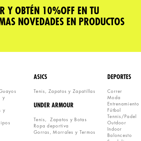
R Y OBTÉN 10%OFF EN TU
IMAS NOVEDADES EN PRODUCTOS
ASICS
DEPORTES
 Guayos
Tenis, Zapatos y Zapatillas 
Correr
 y 
Moda
Entrenamiento
UNDER ARMOUR
 y 
Fútbol
Tennis/Padel
Tenis,  Zapatos y Botas
uipos
Outdoor
Ropa deportiva
Indoor
Gorras, Morrales y Termos
Baloncesto