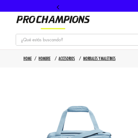
¿Qué estás buscando?
TÉRMINOS MÁS BUSCADOS
HOMBRE
ACCESORIOS
MORRALES Y MALETINES
1
.
tenis
2
.
hombre futbol
3
.
nike
4
.
guayos
5
.
gorras