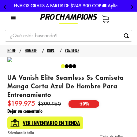
ENVIOS GRATIS A PARTIR DE $249.900 COP 🚚 Aplican TyC
¿Qué estás buscando?
TÉRMINOS MÁS BUSCADOS
HOMBRE
ROPA
CAMISETAS
1
.
tenis
2
.
hombre futbol
UA Vanish Elite Seamless Ss Camiseta
3
.
nike
Manga Corta Azul De Hombre Para
4
.
guayos
Entrenamiento
5
.
gorras
$
199
.
975
$
399
.
950
-
50%
Dejar un comentario
VER INVENTARIO EN TIENDA
Guía de tallas