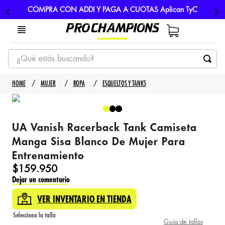
COMPRA CON ADDI Y PAGA A CUOTAS Aplican TyC
¿Qué estás buscando?
TÉRMINOS MÁS BUSCADOS
MUJER
ROPA
ESQUELTOS Y TANKS
1
.
tenis
2
.
hombre futbol
UA Vanish Racerback Tank Camiseta
3
.
nike
Manga Sisa Blanco De Mujer Para
4
.
guayos
Entrenamiento
5
.
gorras
$
159
.
950
Dejar un comentario
VER INVENTARIO EN TIENDA
Guía de tallas