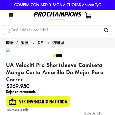
COMPRA CON ADDI Y PAGA A CUOTAS Aplican TyC
¿Qué estás buscando?
TÉRMINOS MÁS BUSCADOS
MUJER
ROPA
CAMISETAS
1
.
tenis
2
.
hombre futbol
UA Velociti Pro Shortsleeve Camiseta
3
.
nike
Manga Corta Amarillo De Mujer Para
4
.
guayos
Correr
5
.
gorras
$
269
.
950
Dejar un comentario
VER INVENTARIO EN TIENDA
Guía de tallas