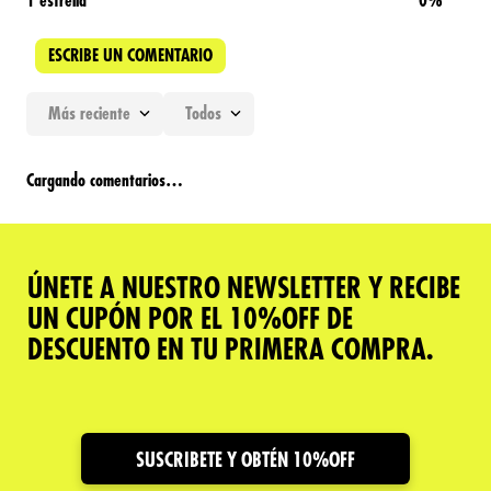
1 estrella
0%
ESCRIBE UN COMENTARIO
Más reciente
Todos
Agregar comentario
Cargando comentarios…
Título
ÚNETE A NUESTRO NEWSLETTER Y RECIBE
Califica el producto de 1 a 5 estrellas
UN CUPÓN POR EL 10%OFF DE
★
★
★
★
★
DESCUENTO EN TU PRIMERA COMPRA.
Tu nombre
Dirección de email
SUSCRIBETE Y OBTÉN 10%OFF