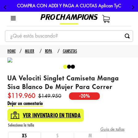
COMPRA CON ADDI Y PAGA A CUOTAS Aplican TyC
¿Qué estás buscando?
TÉRMINOS MÁS BUSCADOS
MUJER
ROPA
CAMISETAS
1
.
tenis
2
.
hombre futbol
UA Velociti Singlet Camiseta Manga
3
.
nike
Sisa Blanco De Mujer Para Correr
4
.
guayos
$
119
.
960
$
149
.
950
-
20%
5
.
gorras
Dejar un comentario
VER INVENTARIO EN TIENDA
Guía de tallas
XS
S
M