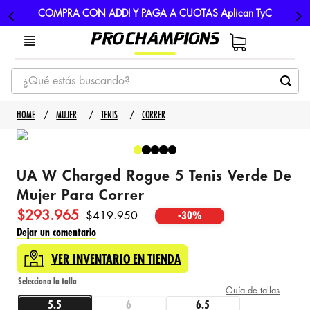
COMPRA CON ADDI Y PAGA A CUOTAS Aplican TyC
¿Qué estás buscando?
TÉRMINOS MÁS BUSCADOS
MUJER
TENIS
CORRER
1
.
tenis
2
.
hombre futbol
UA W Charged Rogue 5 Tenis Verde De
3
.
nike
Mujer Para Correr
4
.
guayos
$
293
.
965
$
419
.
950
-
30%
5
.
gorras
Dejar un comentario
VER INVENTARIO EN TIENDA
Guía de tallas
5.5
6
6.5