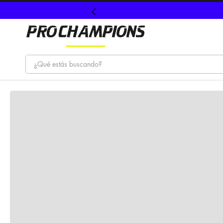
¿Qué estás buscando?
TÉRMINOS MÁS BUSCADOS
1
.
tenis
2
.
hombre futbol
3
.
nike
4
.
guayos
5
.
gorras