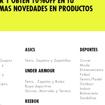
R Y OBTÉN 10%OFF EN TU
IMAS NOVEDADES EN PRODUCTOS
ASICS
DEPORTES
 Guayos
Tenis, Zapatos y Zapatillas 
Correr
 y 
Moda
Entrenamiento
UNDER ARMOUR
 y 
Fútbol
Tennis/Padel
Tenis,  Zapatos y Botas
uipos
Outdoor
Ropa deportiva
Indoor
Gorras, Morrales y Termos
Baloncesto
Sandalias
REEBOK