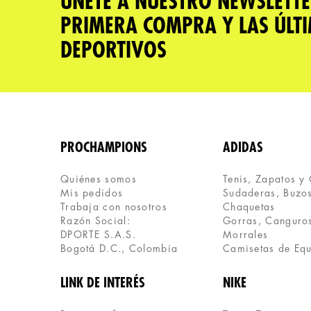
ÚNETE A NUESTRO NEWSLETTE
PRIMERA COMPRA Y LAS ÚLT
DEPORTIVOS
PROCHAMPIONS
ADIDAS
Quiénes somos
Tenis, Zapatos y
Mis pedidos
Sudaderas, Buzos
Trabaja con nosotros
Chaquetas
Razón Social:
Gorras, Canguros
DPORTE S.A.S.
Morrales
Bogotá D.C., Colombia
Camisetas de Eq
LINK DE INTERÉS
NIKE