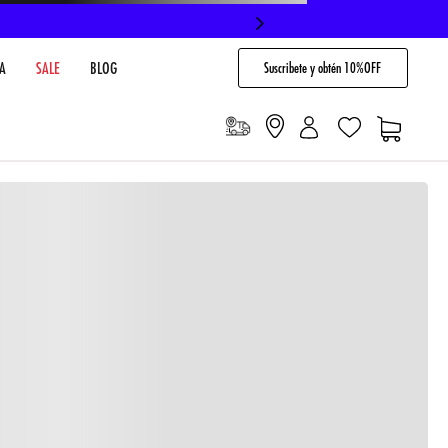
Suscribete y obtén 10%OFF
A
SALE
BLOG
io
Cargando comentarios…
VENTARIO EN TIENDA
NO DISPONIBLE
 PAGO
Envíos gratis en compras