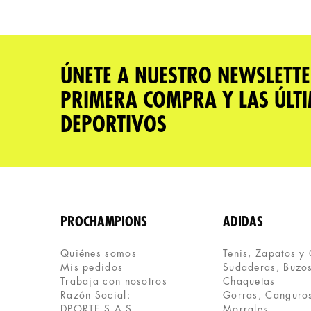
Califica el producto de 1 a 5 estrellas
★
★
★
★
★
Tu nombre
ÚNETE A NUESTRO NEWSLETTE
PRIMERA COMPRA Y LAS ÚLT
Dirección de email
DEPORTIVOS
Escribe un comentario
PROCHAMPIONS
ADIDAS
Quiénes somos
Tenis, Zapatos y
Mis pedidos
Sudaderas, Buzos
ENVIAR COMENTARIO
Trabaja con nosotros
Chaquetas
Razón Social:
Gorras, Canguros
DPORTE S.A.S.
Morrales