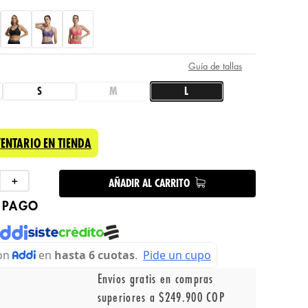
Guía de tallas
S
M
L
VENTARIO EN TIENDA
＋
AÑADIR AL CARRITO
 PAGO
Envíos gratis en compras
superiores a $249.900 COP