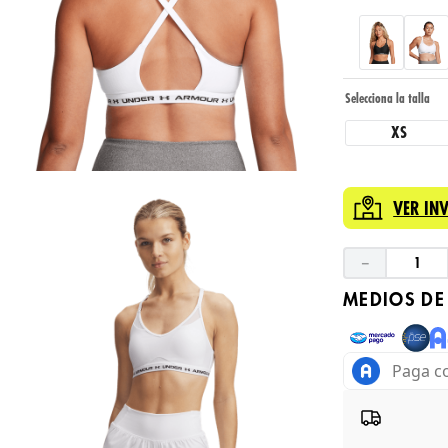
XS
VER IN
－
MEDIOS DE