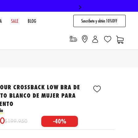
Suscribete y obtén 10%OFF
A
SALE
BLOG
OUR CROSSBACK LOW BRA DE
CTO BLANCO DE MUJER PARA
ENTO
io
0
-
40%
$
199
.
950