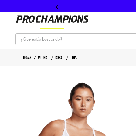
¿Qué estás buscando?
TÉRMINOS MÁS BUSCADOS
MUJER
ROPA
TOPS
1
.
tenis
2
.
hombre futbol
3
.
nike
4
.
guayos
5
.
gorras