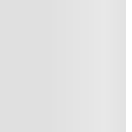
superiores a $249.900 COP
o
Consulta nuestra política de
devoluciones