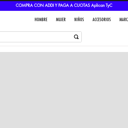
COMPRA CON ADDI Y PAGA A CUOTAS Aplican TyC
HOMBRE
MUJER
NIÑOS
ACCESORIOS
MARC
Dejar un comentar
Colores
VER IN
MEDIOS DE