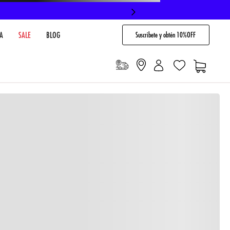
Suscribete y obtén 10%OFF
A
SALE
BLOG
io
Cargando comentarios…
VENTARIO EN TIENDA
NO DISPONIBLE
 PAGO
Envíos gratis en compras