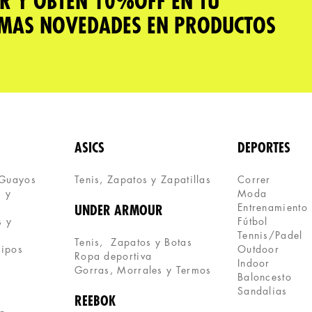
R Y OBTÉN 10%OFF EN TU
IMAS NOVEDADES EN PRODUCTOS
ASICS
DEPORTES
 Guayos
Tenis, Zapatos y Zapatillas 
Correr
 y 
Moda
Entrenamiento
UNDER ARMOUR
 y 
Fútbol
Tennis/Padel
Tenis,  Zapatos y Botas
uipos
Outdoor
Ropa deportiva
Indoor
Gorras, Morrales y Termos
Baloncesto
Sandalias
REEBOK