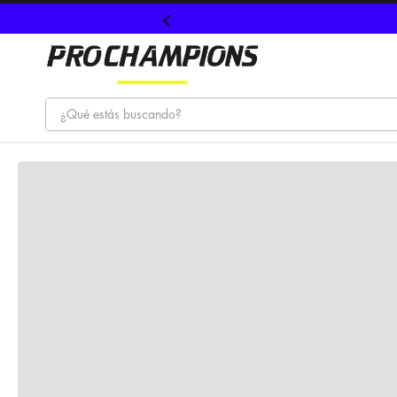
¿Qué estás buscando?
TÉRMINOS MÁS BUSCADOS
1
.
tenis
2
.
hombre futbol
3
.
nike
4
.
guayos
5
.
gorras