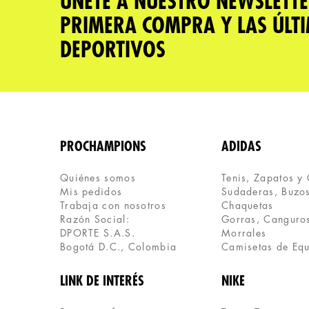
ÚNETE A NUESTRO NEWSLETTE
PRIMERA COMPRA Y LAS ÚLT
DEPORTIVOS
PROCHAMPIONS
ADIDAS
Quiénes somos
Tenis, Zapatos y
Mis pedidos
Sudaderas, Buzos
Trabaja con nosotros
Chaquetas
Razón Social:
Gorras, Canguros
DPORTE S.A.S.
Morrales
Bogotá D.C., Colombia
Camisetas de Eq
LINK DE INTERÉS
NIKE