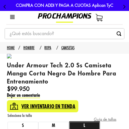
COMPRA CON ADDI Y PAGA A CUOTAS Aplican TyC
¿Qué estás buscando?
TÉRMINOS MÁS BUSCADOS
HOMBRE
ROPA
CAMISETAS
1
.
tenis
Under Armour Tech 2.0 Ss Camiseta
2
.
hombre futbol
Manga Corta Negro De Hombre Para
3
.
nike
Entrenamiento
4
.
guayos
$
99
.
950
5
.
gorras
Dejar un comentario
VER INVENTARIO EN TIENDA
Guía de tallas
S
M
L