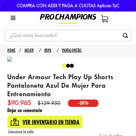
COMPRA CON ADDI Y PAGA A CUOTAS Aplican TyC
¿Qué estás buscando?
TÉRMINOS MÁS BUSCADOS
MUJER
ROPA
PANTALONETAS
1
.
tenis
2
.
hombre futbol
Under Armour Tech Play Up Shorts
3
.
nike
Pantaloneta Azul De Mujer Para
4
.
guayos
Entrenamiento
5
.
gorras
$
90
.
965
$
129
.
950
-
30%
Dejar un comentario
VER INVENTARIO EN TIENDA
Guía de tallas