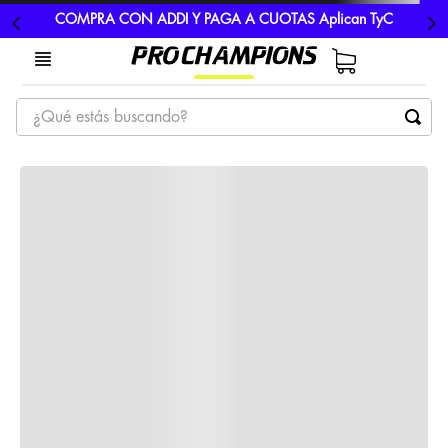
COMPRA CON ADDI Y PAGA A CUOTAS Aplican TyC
¿Qué estás buscando?
TÉRMINOS MÁS BUSCADOS
1
.
tenis
2
.
hombre futbol
3
.
nike
4
.
guayos
5
.
gorras