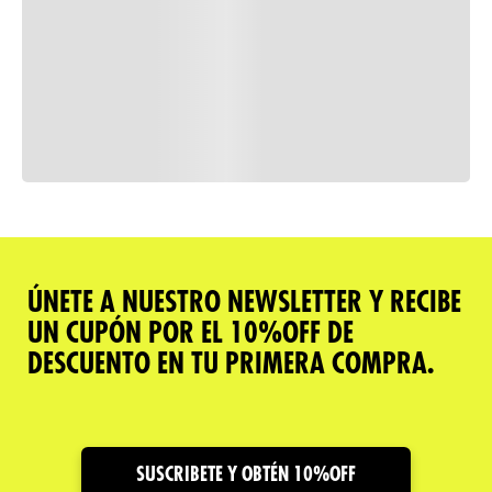
Consulta nuestra política de
devoluciones
Comparar
ÚNETE A NUESTRO NEWSLETTER Y RECIBE
UN CUPÓN POR EL 10%OFF DE
Descripción del producto
DESCUENTO EN TU PRIMERA COMPRA.
Caracteristicas
Cuidado y Garantías
SUSCRIBETE Y OBTÉN 10%OFF