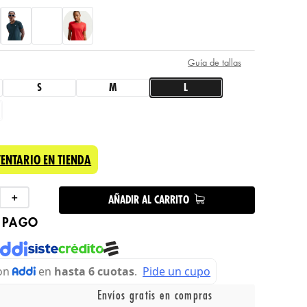
Guía de tallas
S
M
L
VENTARIO EN TIENDA
＋
AÑADIR AL CARRITO
 PAGO
Envíos gratis en compras