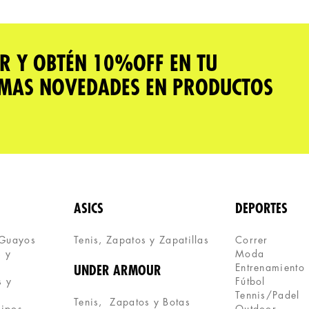
R Y OBTÉN 10%OFF EN TU
IMAS NOVEDADES EN PRODUCTOS
ASICS
DEPORTES
 Guayos
Tenis, Zapatos y Zapatillas 
Correr
 y 
Moda
Entrenamiento
UNDER ARMOUR
 y 
Fútbol
Tennis/Padel
Tenis,  Zapatos y Botas
uipos
Outdoor