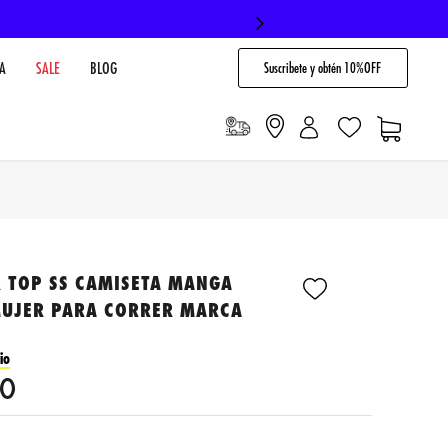
Suscribete y obtén 10%OFF
A
SALE
BLOG
R TOP SS CAMISETA MANGA
MUJER PARA CORRER MARCA
io
0