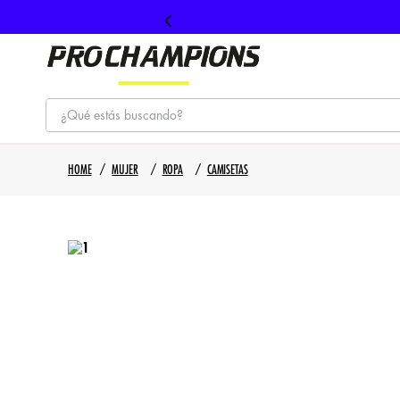
¿Qué estás buscando?
TÉRMINOS MÁS BUSCADOS
MUJER
ROPA
CAMISETAS
1
.
tenis
2
.
hombre futbol
3
.
nike
4
.
guayos
5
.
gorras