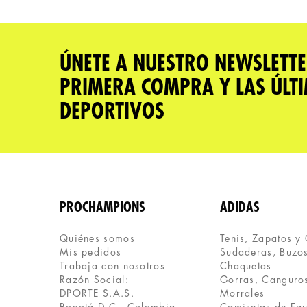
Califica el producto de 1 a 5 estrellas
★
★
★
★
★
Tu nombre
ÚNETE A NUESTRO NEWSLETTE
PRIMERA COMPRA Y LAS ÚLT
Dirección de email
DEPORTIVOS
Escribe un comentario
PROCHAMPIONS
ADIDAS
Quiénes somos
Tenis, Zapatos y
Mis pedidos
Sudaderas, Buzos
ENVIAR COMENTARIO
Trabaja con nosotros
Chaquetas
Razón Social:
Gorras, Canguros
DPORTE S.A.S.
Morrales
Bogotá D.C., Colombia
Camisetas de Eq