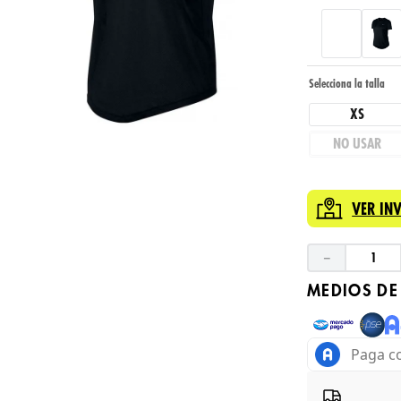
XS
NO USAR
VER IN
－
MEDIOS DE