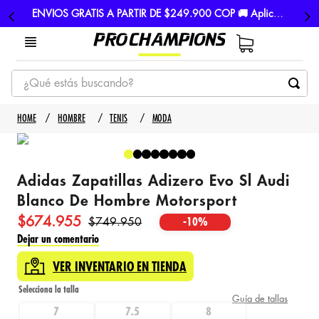
ENVIOS GRATIS A PARTIR DE $249.900 COP 🚚 Aplican TyC
¿Qué estás buscando?
TÉRMINOS MÁS BUSCADOS
HOMBRE
TENIS
MODA
1
.
tenis
2
.
hombre futbol
Adidas Zapatillas Adizero Evo Sl Audi
3
.
nike
Blanco De Hombre Motorsport
4
.
guayos
$
674
.
955
$
749
.
950
-
10%
5
.
gorras
Dejar un comentario
VER INVENTARIO EN TIENDA
Guía de tallas
7
7.5
8