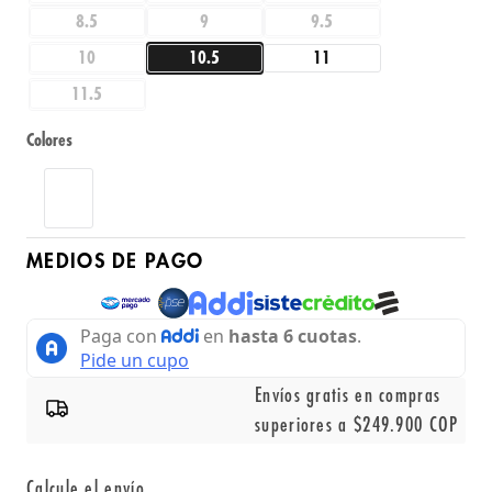
8.5
9
9.5
10
10.5
11
11.5
Colores
MEDIOS DE PAGO
Envíos gratis en compras
superiores a $249.900 COP
Calcule el envío