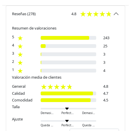
Reseñas
(
278
)
4.8
Resumen de valoraciones
5
243
4
25
3
3
2
3
1
4
Valoración media de clientes
General
4.8
Calidad
4.7
Comodidad
4.5
Talla
Demasiado pequeño
Perfecto
Demasiado grande
Ajuste
Queda ajustado
Perfecto
Queda holgado