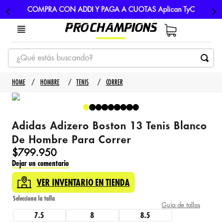
COMPRA CON ADDI Y PAGA A CUOTAS Aplican TyC
¿Qué estás buscando?
TÉRMINOS MÁS BUSCADOS
HOMBRE
TENIS
CORRER
1
.
tenis
2
.
hombre futbol
Adidas Adizero Boston 13 Tenis Blanco
3
.
nike
De Hombre Para Correr
4
.
guayos
$
799
.
950
Dejar un comentario
5
.
gorras
VER INVENTARIO EN TIENDA
Guía de tallas
7.5
8
8.5