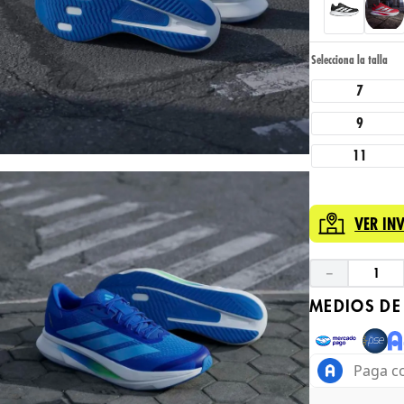
7
9
11
VER IN
－
MEDIOS DE