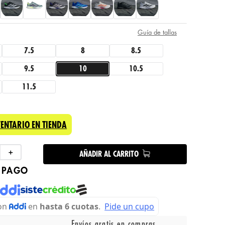
Guía de tallas
7.5
8
8.5
9.5
10
10.5
11.5
VENTARIO EN TIENDA
＋
AÑADIR AL CARRITO
 PAGO
Envíos gratis en compras