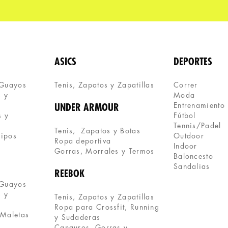
ASICS
DEPORTES
 Guayos
Tenis, Zapatos y Zapatillas 
Correr
 y 
Moda
Entrenamiento
UNDER ARMOUR
 y 
Fútbol
Tennis/Padel
Tenis,  Zapatos y Botas
uipos
Outdoor
Ropa deportiva
Indoor
Gorras, Morrales y Termos
Baloncesto
Sandalias
REEBOK
 Guayos
 y 
Tenis, Zapatos y Zapatillas
Ropa para Crossfit, Running 
 Maletas
y Sudaderas
Canguros, Gorras y 