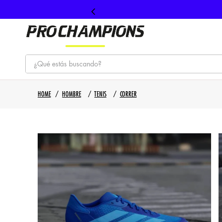
¿Qué estás buscando?
TÉRMINOS MÁS BUSCADOS
HOMBRE
TENIS
CORRER
1
.
tenis
2
.
hombre futbol
3
.
nike
4
.
guayos
5
.
gorras