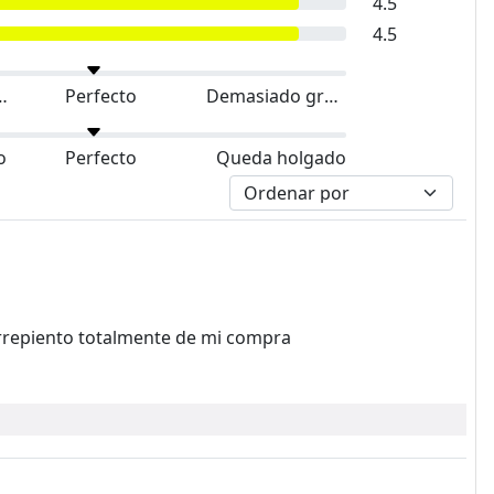
4.5
4.5
do pequeño
Perfecto
Demasiado grande
o
Perfecto
Queda holgado
arrepiento totalmente de mi compra