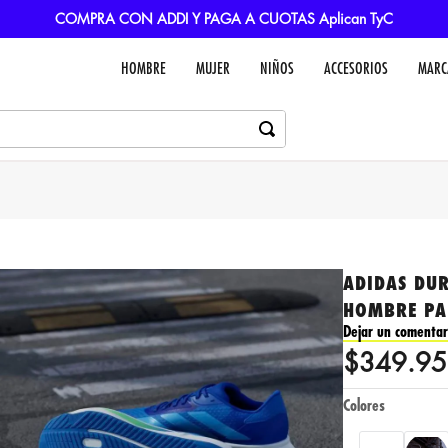
COMPRA CON ADDI Y PAGA A CUOTAS Aplican TyC
HOMBRE
MUJER
NIÑOS
ACCESORIOS
MARC
ADIDAS DUR
HOMBRE PA
Dejar un comentar
$
349
.
95
Colores