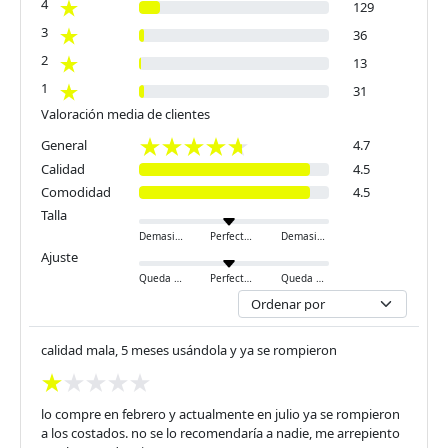
4
129
3
36
2
13
1
31
Valoración media de clientes
General
4.7
Calidad
4.5
Comodidad
4.5
Talla
Demasiado pequeño
Perfecto
Demasiado grande
Ajuste
Queda ajustado
Perfecto
Queda holgado
calidad mala, 5 meses usándola y ya se rompieron
lo compre en febrero y actualmente en julio ya se rompieron
a los costados. no se lo recomendaría a nadie, me arrepiento