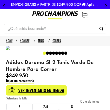
ENVIOS GRATIS A PARTIR DE $249.900 COP 🚚 Aplican TyC
¿Qué estás buscando?
TÉRMINOS MÁS BUSCADOS
HOMBRE
TENIS
CORRER
1
.
tenis
2
.
hombre futbol
Adidas Duramo Sl 2 Tenis Verde De
3
.
nike
Hombre Para Correr
4
.
guayos
$
349
.
950
Dejar un comentario
5
.
gorras
VER INVENTARIO EN TIENDA
Guía de tallas
7
7.5
8