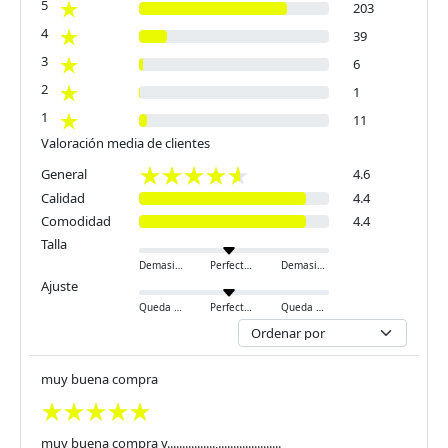
5
203
4
39
3
6
2
1
1
11
Valoración media de clientes
General
4.6
Calidad
4.4
Comodidad
4.4
Talla
Demasiado pequeño
Perfecto
Demasiado grande
Ajuste
Queda ajustado
Perfecto
Queda holgado
muy buena compra
muy buena compra y................,.....................