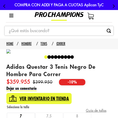
COMPRA CON ADDI Y PAGA A CUOTAS Aplican TyC
¿Qué estás buscando?
TÉRMINOS MÁS BUSCADOS
HOMBRE
TENIS
CORRER
1
.
tenis
2
.
hombre futbol
Adidas Questar 3 Tenis Negro De
3
.
nike
Hombre Para Correr
4
.
guayos
$
359
.
955
$
399
.
950
-
10%
5
.
gorras
Dejar un comentario
VER INVENTARIO EN TIENDA
Guía de tallas
7
7.5
8