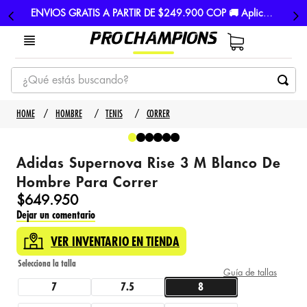
ENVIOS GRATIS A PARTIR DE $249.900 COP 🚚 Aplican TyC
¿Qué estás buscando?
TÉRMINOS MÁS BUSCADOS
HOMBRE
TENIS
CORRER
1
.
tenis
2
.
hombre futbol
Adidas Supernova Rise 3 M Blanco De
3
.
nike
Hombre Para Correr
$
649
.
950
4
.
guayos
Dejar un comentario
5
.
gorras
VER INVENTARIO EN TIENDA
Guía de tallas
7
7.5
8