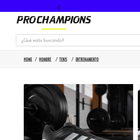
¿Qué estás buscando?
TÉRMINOS MÁS BUSCADOS
HOMBRE
TENIS
ENTRENAMIENTO
1
.
tenis
2
.
hombre futbol
3
.
nike
4
.
guayos
5
.
gorras