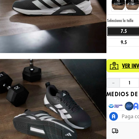
7.5
9.5
VER IN
－
MEDIOS DE