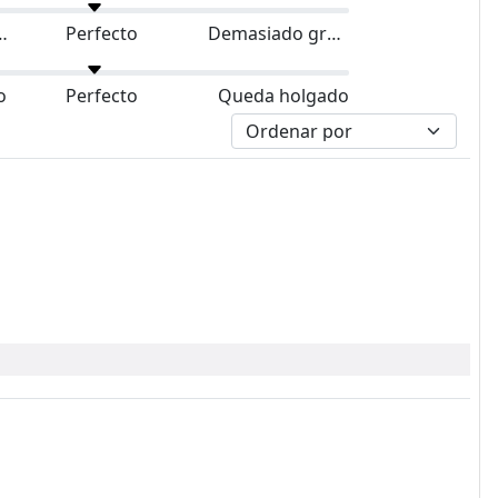
do pequeño
Perfecto
Demasiado grande
o
Perfecto
Queda holgado