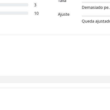
Talla
3
Demasia
10
Ajuste
Queda ajustad