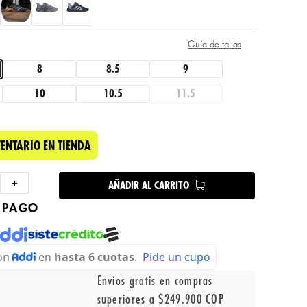
Guía de tallas
8
8.5
9
10
10.5
11.5
VENTARIO EN TIENDA
＋
AÑADIR AL CARRITO
 PAGO
Envíos gratis en compras
superiores a $249.900 COP