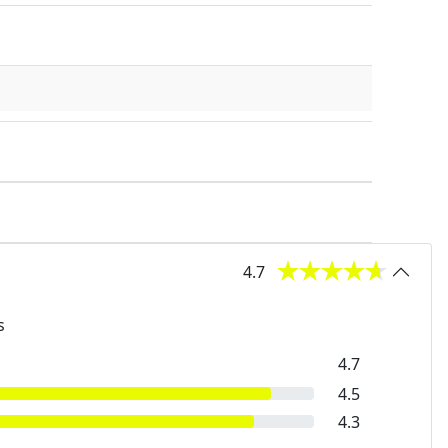
4.7
s
4.7
4.5
4.3