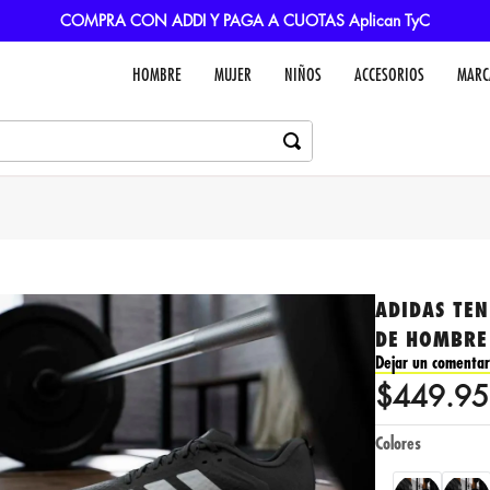
COMPRA CON ADDI Y PAGA A CUOTAS Aplican TyC
HOMBRE
MUJER
NIÑOS
ACCESORIOS
MARC
ADIDAS TE
DE HOMBRE
Dejar un comentar
$
449
.
95
Colores