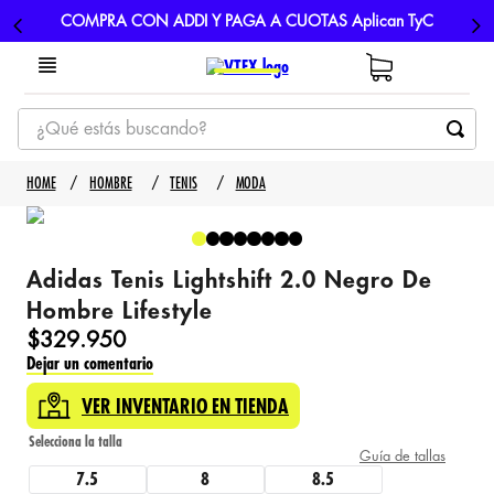
COMPRA CON ADDI Y PAGA A CUOTAS Aplican TyC
¿Qué estás buscando?
TÉRMINOS MÁS BUSCADOS
HOMBRE
TENIS
MODA
1
.
tenis
2
.
hombre futbol
Adidas Tenis Lightshift 2.0 Negro De
3
.
nike
Hombre Lifestyle
4
.
guayos
$
329
.
950
Dejar un comentario
5
.
gorras
VER INVENTARIO EN TIENDA
Guía de tallas
7.5
8
8.5