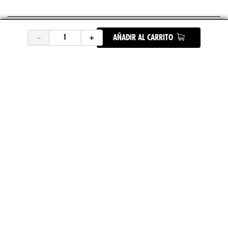
+
ASICS
－
＋
AÑADIR AL CARRITO
+
UNDER ARMOUR
+
REEBOK
+
DEPORTES
ENCUENTRA TU TIENDA
SÍGUENOS EN