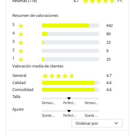
Reseñas
(
778
)
4.7
Resumen de valoraciones
5
642
4
80
3
23
2
8
1
25
Valoración media de clientes
General
4.7
Calidad
4.6
Comodidad
4.6
Talla
Demasiado pequeño
Perfecto
Demasiado grande
Ajuste
Queda ajustado
Perfecto
Queda holgado