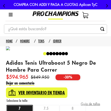
COMPRA CON ADDI Y PAGA A CUOTAS Aplican TyC
¿Qué estás buscando?
TÉRMINOS MÁS BUSCADOS
HOMBRE
TENIS
CORRER
1
.
tenis
2
.
hombre futbol
Adidas Tenis Ultraboost 5 Negro De
3
.
nike
Hombre Para Correr
4
.
guayos
$
594
.
965
$
849
.
950
-
30%
5
.
gorras
Dejar un comentario
VER INVENTARIO EN TIENDA
Guía de tallas
7
7.5
8