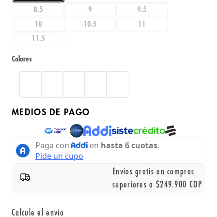
8.5
9
9.5
10
10.5
11
11.5
Colores
MEDIOS DE PAGO
Envíos gratis en compras
superiores a $249.900 COP
Calcule el envío