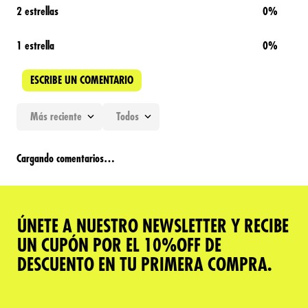
2 estrellas
0%
1 estrella
0%
ESCRIBE UN COMENTARIO
Más reciente
Todos
Agregar comentario
Cargando comentarios…
Título
ÚNETE A NUESTRO NEWSLETTER Y RECIBE
Califica el producto de 1 a 5 estrellas
UN CUPÓN POR EL 10%OFF DE
★
★
★
★
★
DESCUENTO EN TU PRIMERA COMPRA.
Tu nombre