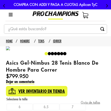
COMPRA CON ADDI Y PAGA A CUOTAS Aplican TyC
¿Qué estás buscando?
TÉRMINOS MÁS BUSCADOS
HOMBRE
TENIS
CORRER
1
.
tenis
2
.
hombre futbol
Asics Gel-Nimbus 28 Tenis Blanco De
3
.
nike
Hombre Para Correr
4
.
guayos
$
799
.
950
Dejar un comentario
5
.
gorras
VER INVENTARIO EN TIENDA
Guía de tallas
6
6.5
7