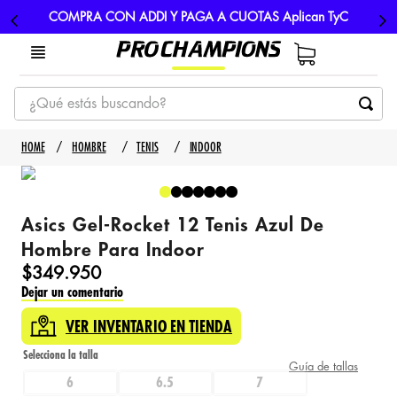
COMPRA CON ADDI Y PAGA A CUOTAS Aplican TyC
¿Qué estás buscando?
TÉRMINOS MÁS BUSCADOS
HOMBRE
TENIS
INDOOR
1
.
tenis
2
.
hombre futbol
Asics Gel-Rocket 12 Tenis Azul De
3
.
nike
Hombre Para Indoor
4
.
guayos
$
349
.
950
Dejar un comentario
5
.
gorras
VER INVENTARIO EN TIENDA
Guía de tallas
6
6.5
7