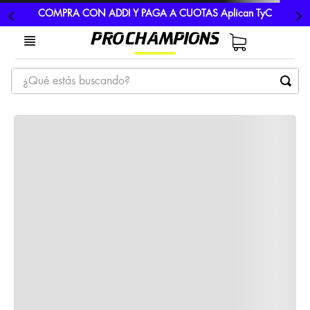
COMPRA CON ADDI Y PAGA A CUOTAS Aplican TyC
¿Qué estás buscando?
TÉRMINOS MÁS BUSCADOS
1
.
tenis
2
.
hombre futbol
3
.
nike
4
.
guayos
5
.
gorras