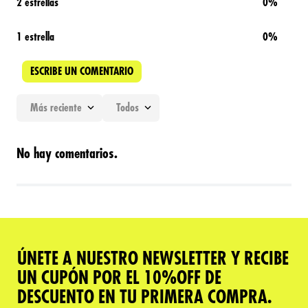
2 estrellas
0%
1 estrella
0%
ESCRIBE UN COMENTARIO
Más reciente
Todos
Agregar comentario
No hay comentarios.
Título
Califica el producto de 1 a 5 estrellas
★
★
★
★
★
ÚNETE A NUESTRO NEWSLETTER Y RECIBE
Tu nombre
UN CUPÓN POR EL 10%OFF DE
DESCUENTO EN TU PRIMERA COMPRA.