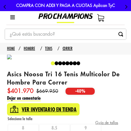
COMPRA CON ADDI Y PAGA A CUOTAS Aplican TyC
¿Qué estás buscando?
TÉRMINOS MÁS BUSCADOS
HOMBRE
TENIS
CORRER
1
.
tenis
2
.
hombre futbol
Asics Noosa Tri 16 Tenis Multicolor De
3
.
nike
Hombre Para Correr
4
.
guayos
$
401
.
970
$
669
.
950
-
40%
5
.
gorras
Dejar un comentario
VER INVENTARIO EN TIENDA
Guía de tallas
8
8.5
9