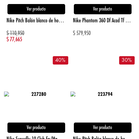
Ver producto
Ver producto
Nike Pitch Balón blanco de hombre para futbol
Nike Phantom 360 Df Acad Tf Guayos azul de hombre para futbol
$
110,950
$
579,950
$
77,665
40
%
30
%
Ver producto
Ver producto
Nike Superfly 10 Club Fg/Mg Guayos rosado de hombre para futbol
Nike Pitch Balón blanco de hombre para futbol