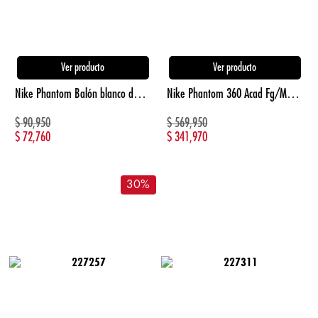
Ver producto
Ver producto
Nike Phantom Balón blanco de hombre para futbol
Nike Phantom 360 Acad Fg/Mg Eh Guayos naranja de hombre para futbol
$
90,950
$
569,950
$
72,760
$
341,970
30
%