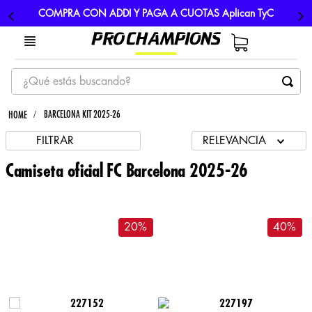
COMPRA CON ADDI Y PAGA A CUOTAS Aplican TyC
¿Qué estás buscando?
TÉRMINOS MÁS BUSCADOS
BARCELONA KIT 2025-26
1
.
tenis
FILTRAR
RELEVANCIA
2
.
hombre futbol
Camiseta oficial FC Barcelona 2025-26
3
.
nike
4
.
guayos
20
%
40
%
5
.
gorras