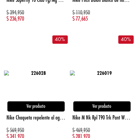
$
394,950
$
110,950
$
236,970
$
77,665
40
%
40
%
Ver producto
Ver producto
Nike Chaqueta repelente al agua edición Total 90 negro de hombre para futbol
Nike M Nk Rpl T90 Trk Pant W Pantalón negro de hombre para futbol
$
569,950
$
469,950
$
341,970
$
281,970