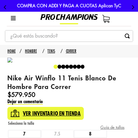
COMPRA CON ADDI Y PAGA A CUOTAS Aplican TyC
¿Qué estás buscando?
TÉRMINOS MÁS BUSCADOS
HOMBRE
TENIS
CORRER
1
.
tenis
2
.
hombre futbol
Nike Air Winflo 11 Tenis Blanco De
3
.
nike
Hombre Para Correr
4
.
guayos
$
579
.
950
Dejar un comentario
5
.
gorras
VER INVENTARIO EN TIENDA
Guía de tallas
7
7.5
8