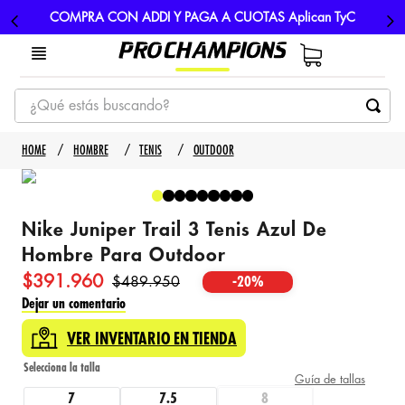
COMPRA CON ADDI Y PAGA A CUOTAS Aplican TyC
¿Qué estás buscando?
TÉRMINOS MÁS BUSCADOS
HOMBRE
TENIS
OUTDOOR
1
.
tenis
2
.
hombre futbol
Nike Juniper Trail 3 Tenis Azul De
3
.
nike
Hombre Para Outdoor
4
.
guayos
$
391
.
960
$
489
.
950
-
20%
5
.
gorras
Dejar un comentario
VER INVENTARIO EN TIENDA
Guía de tallas
7
7.5
8