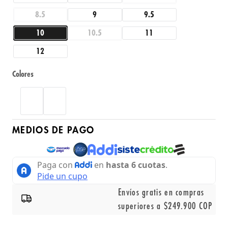
8.5
9
9.5
10
10.5
11
12
Colores
MEDIOS DE PAGO
Envíos gratis en compras
superiores a $249.900 COP