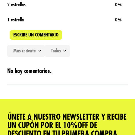
2 estrellas
0%
1 estrella
0%
ESCRIBE UN COMENTARIO
Más reciente
Todos
Agregar comentario
No hay comentarios.
Título
Califica el producto de 1 a 5 estrellas
★
★
★
★
★
ÚNETE A NUESTRO NEWSLETTER Y RECIBE
Tu nombre
UN CUPÓN POR EL 10%OFF DE
DESCUENTO EN TU PRIMERA COMPRA.