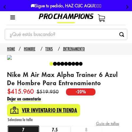
🚚Sigue tu pedido, HAZ CLIC AQUI👈🏼🚚
¿Qué estás buscando?
TÉRMINOS MÁS BUSCADOS
HOMBRE
TENIS
ENTRENAMIENTO
1
.
tenis
2
.
hombre futbol
Nike M Air Max Alpha Trainer 6 Azul
3
.
nike
De Hombre Para Entrenamiento
4
.
guayos
$
415
.
960
$
519
.
950
-
20%
5
.
gorras
Dejar un comentario
VER INVENTARIO EN TIENDA
Guía de tallas
7
7.5
8