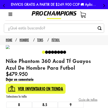
ENVIOS GRATIS A PARTIR DE $249.900 COP 🚚 Aplican TyC
¿Qué estás buscando?
TÉRMINOS MÁS BUSCADOS
HOMBRE
TENIS
FÚTBOL
1
.
tenis
2
.
hombre futbol
Nike Phantom 360 Acad Tf Guayos
3
.
nike
Azul De Hombre Para Futbol
4
.
guayos
$
479
.
950
Dejar un comentario
5
.
gorras
VER INVENTARIO EN TIENDA
Guía de tallas
8
8.5
9