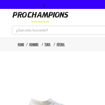
¿Qué estás buscando?
TÉRMINOS MÁS BUSCADOS
HOMBRE
TENIS
FÚTBOL
1
.
tenis
2
.
hombre futbol
3
.
nike
4
.
guayos
5
.
gorras