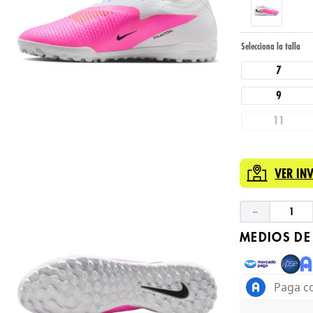
7
9
11
VER IN
－
MEDIOS DE