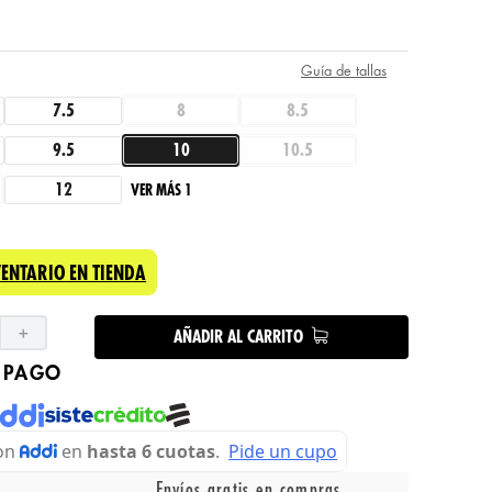
Guía de tallas
7.5
8
8.5
9.5
10
10.5
12
VER MÁS 1
VENTARIO EN TIENDA
＋
AÑADIR AL CARRITO
 PAGO
Envíos gratis en compras