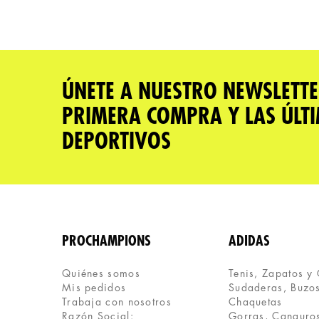
Califica el producto de 1 a 5 estrellas
★
★
★
★
★
Tu nombre
ÚNETE A NUESTRO NEWSLETTE
PRIMERA COMPRA Y LAS ÚLT
Dirección de email
DEPORTIVOS
Escribe un comentario
PROCHAMPIONS
ADIDAS
Quiénes somos
Tenis, Zapatos y
Mis pedidos
Sudaderas, Buzos
ENVIAR COMENTARIO
Trabaja con nosotros
Chaquetas
Razón Social:
Gorras, Canguros