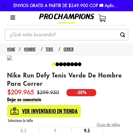
ENVIOS GRATIS A PARTIR DE $249.900 COP 🚚 Aplican TyC
¿Qué estás buscando?
TÉRMINOS MÁS BUSCADOS
HOMBRE
TENIS
CORRER
1
.
tenis
2
.
hombre futbol
Nike Run Defy Tenis Verde De Hombre
3
.
nike
Para Correr
4
.
guayos
$
209
.
965
$
299
.
950
-
30%
5
.
gorras
Dejar un comentario
VER INVENTARIO EN TIENDA
Guía de tallas
8.5
9
9.5