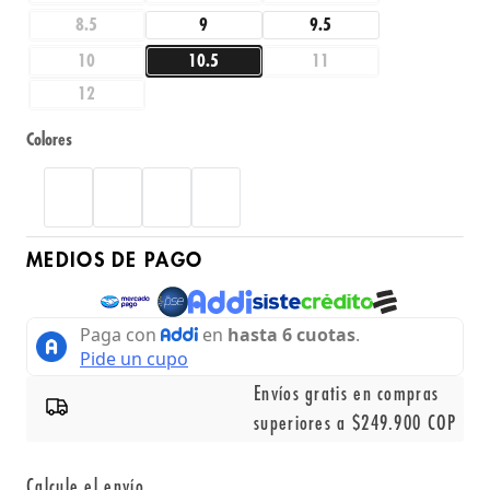
8.5
9
9.5
10
10.5
11
12
Colores
MEDIOS DE PAGO
Envíos gratis en compras
superiores a $249.900 COP
Calcule el envío