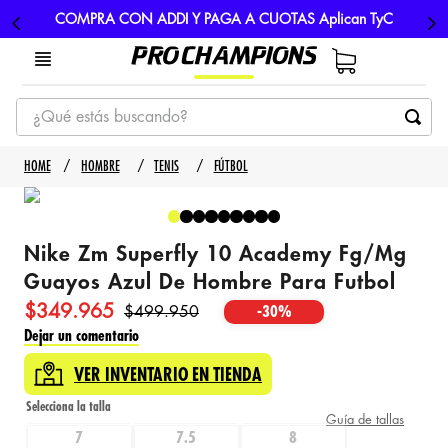
COMPRA CON ADDI Y PAGA A CUOTAS Aplican TyC
¿Qué estás buscando?
TÉRMINOS MÁS BUSCADOS
HOMBRE
TENIS
FÚTBOL
1
.
tenis
2
.
hombre futbol
Nike Zm Superfly 10 Academy Fg/Mg
3
.
nike
Guayos Azul De Hombre Para Futbol
4
.
guayos
$
349
.
965
$
499
.
950
-
30%
5
.
gorras
Dejar un comentario
VER INVENTARIO EN TIENDA
Guía de tallas
7
7.5
8