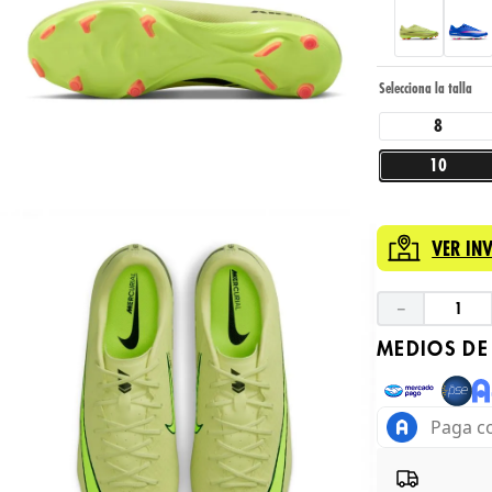
8
10
VER IN
－
MEDIOS DE