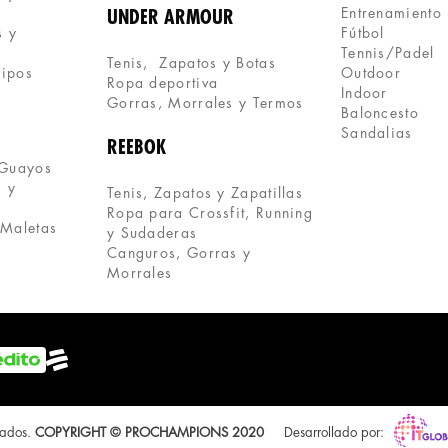
Entrenamiento
UNDER ARMOUR
 y 
Fútbol
Tennis/Padel
Tenis,  Zapatos y Botas
uipos
Outdoor
Ropa deportiva
Indoor
Gorras, Morrales y Termos
Baloncesto
Sandalias
REEBOK
 Guayos
 y 
Tenis, Zapatos y Zapatillas
Ropa para Crossfit, Running 
 Maletas
y Sudaderas
Canguros, Gorras y 
Morrales
vados.
COPYRIGHT © PROCHAMPIONS 2020
Desarrollado por: