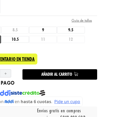
Guía de tallas
8.5
9
9.5
10.5
11
12
VENTARIO EN TIENDA
＋
AÑADIR AL CARRITO
 PAGO
Envíos gratis en compras