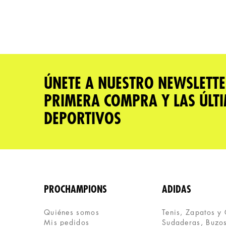
Califica el producto de 1 a 5 estrellas
★
★
★
★
★
Tu nombre
Dirección de email
ÚNETE A NUESTRO NEWSLETTE
PRIMERA COMPRA Y LAS ÚLT
DEPORTIVOS
Escribe un comentario
PROCHAMPIONS
ADIDAS
ENVIAR COMENTARIO
Quiénes somos
Tenis, Zapatos y
Mis pedidos
Sudaderas, Buzos