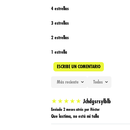
4 estrellas
3 estrellas
2 estrellas
1 estrella
ESCRIBE UN COMENTARIO
Más reciente
Todos
Agregar comentario
★
★
★
★
★
Jchdgsrsylblb
Título
Enviado
2 meses atrás
por
Héctor
Que lastima, no está mi talla