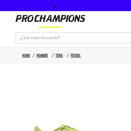
¿Qué estás buscando?
TÉRMINOS MÁS BUSCADOS
HOMBRE
TENIS
FÚTBOL
1
.
tenis
2
.
hombre futbol
3
.
nike
4
.
guayos
5
.
gorras