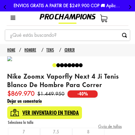
ENVIOS GRATIS A PARTIR DE $249.900 COP 🚚 Aplican TyC
¿Qué estás buscando?
TÉRMINOS MÁS BUSCADOS
HOMBRE
TENIS
CORRER
1
.
tenis
2
.
hombre futbol
Nike Zoomx Vaporfly Next 4 Ji Tenis
3
.
nike
Blanco De Hombre Para Correr
4
.
guayos
$
869
.
970
$
1
.
449
.
950
-
40%
5
.
gorras
Dejar un comentario
VER INVENTARIO EN TIENDA
Guía de tallas
7
7.5
8