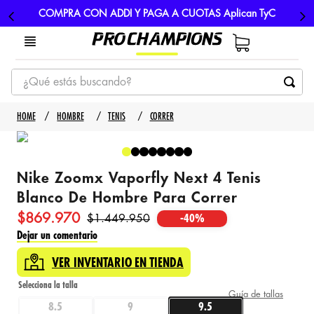
COMPRA CON ADDI Y PAGA A CUOTAS Aplican TyC
¿Qué estás buscando?
TÉRMINOS MÁS BUSCADOS
HOMBRE
TENIS
CORRER
1
.
tenis
2
.
hombre futbol
Nike Zoomx Vaporfly Next 4 Tenis
3
.
nike
Blanco De Hombre Para Correr
4
.
guayos
$
869
.
970
$
1
.
449
.
950
-
40%
5
.
gorras
Dejar un comentario
VER INVENTARIO EN TIENDA
Guía de tallas
8.5
9
9.5