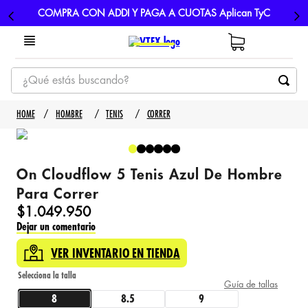
COMPRA CON ADDI Y PAGA A CUOTAS Aplican TyC
¿Qué estás buscando?
TÉRMINOS MÁS BUSCADOS
HOMBRE
TENIS
CORRER
1
.
tenis
2
.
hombre futbol
On Cloudflow 5 Tenis Azul De Hombre
3
.
nike
Para Correr
4
.
guayos
$
1
.
049
.
950
Dejar un comentario
5
.
gorras
VER INVENTARIO EN TIENDA
Guía de tallas
8
8.5
9