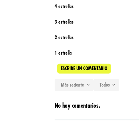
4 estrellas
3 estrellas
2 estrellas
1 estrella
ESCRIBE UN COMENTARIO
Más reciente
Todos
Agregar comentario
No hay comentarios.
Título
Califica el producto de 1 a 5 estrellas