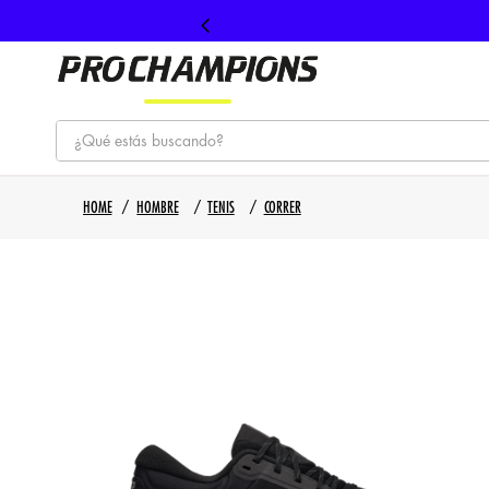
¿Qué estás buscando?
TÉRMINOS MÁS BUSCADOS
HOMBRE
TENIS
CORRER
1
.
tenis
2
.
hombre futbol
3
.
nike
4
.
guayos
5
.
gorras