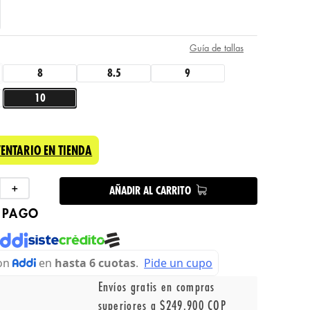
Guía de tallas
8
8.5
9
10
VENTARIO EN TIENDA
＋
AÑADIR AL CARRITO
 PAGO
Envíos gratis en compras
superiores a $249.900 COP