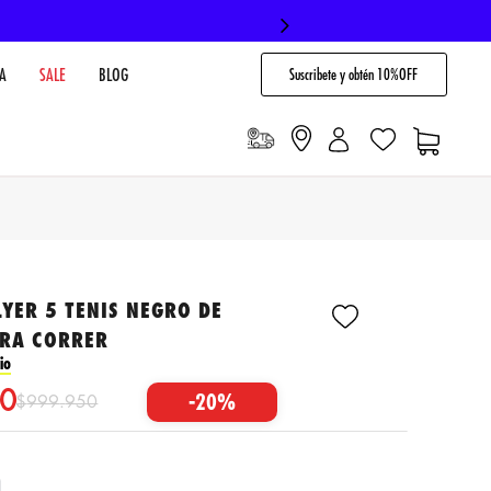
Suscribete y obtén 10%OFF
A
SALE
BLOG
YER 5 TENIS NEGRO DE
RA CORRER
io
0
-
20%
$
999
.
950