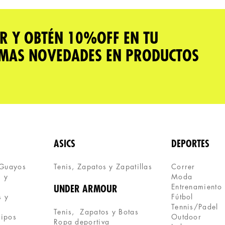
R Y OBTÉN 10%OFF EN TU
IMAS NOVEDADES EN PRODUCTOS
ASICS
DEPORTES
 Guayos
Tenis, Zapatos y Zapatillas 
Correr
 y 
Moda
Entrenamiento
UNDER ARMOUR
 y 
Fútbol
Tennis/Padel
Tenis,  Zapatos y Botas
uipos
Outdoor
Ropa deportiva