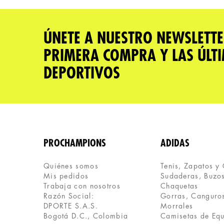
★
★
★
★
★
Tu nombre
ÚNETE A NUESTRO NEWSLETTE
PRIMERA COMPRA Y LAS ÚLT
Dirección de email
DEPORTIVOS
Escribe un comentario
PROCHAMPIONS
ADIDAS
Quiénes somos
Tenis, Zapatos y
Mis pedidos
Sudaderas, Buzos
ENVIAR COMENTARIO
Trabaja con nosotros
Chaquetas
Razón Social:
Gorras, Canguros
DPORTE S.A.S.
Morrales
Bogotá D.C., Colombia
Camisetas de Eq