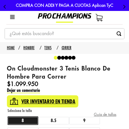
COMPRA CON ADDI Y PAGA A CUOTAS Aplican TyC
¿Qué estás buscando?
TÉRMINOS MÁS BUSCADOS
HOMBRE
TENIS
CORRER
1
.
tenis
2
.
hombre futbol
On Cloudmonster 3 Tenis Blanco De
3
.
nike
Hombre Para Correr
$
1
.
099
.
950
4
.
guayos
Dejar un comentario
5
.
gorras
VER INVENTARIO EN TIENDA
Guía de tallas
8
8.5
9