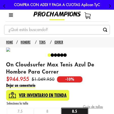
COMPRA CON ADDI Y PAGA A CUOTAS Aplican TyC
¿Qué estás buscando?
TÉRMINOS MÁS BUSCADOS
HOMBRE
TENIS
CORRER
1
.
tenis
2
.
hombre futbol
On Cloudsurfer Max Tenis Azul De
3
.
nike
Hombre Para Correr
4
.
guayos
$
944
.
955
$
1
.
049
.
950
-
10%
5
.
gorras
Dejar un comentario
VER INVENTARIO EN TIENDA
Guía de tallas
7.5
8
8.5