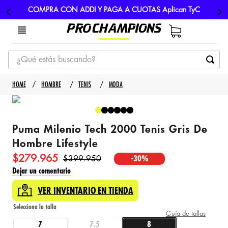
COMPRA CON ADDI Y PAGA A CUOTAS Aplican TyC
¿Qué estás buscando?
TÉRMINOS MÁS BUSCADOS
HOMBRE
TENIS
MODA
1
.
tenis
2
.
hombre futbol
Puma Milenio Tech 2000 Tenis Gris De
3
.
nike
Hombre Lifestyle
4
.
guayos
$
279
.
965
$
399
.
950
-
30%
5
.
gorras
Dejar un comentario
VER INVENTARIO EN TIENDA
Guía de tallas
7
7.5
8