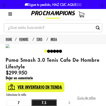
🚚Sigue tu pedido, HAZ CLIC AQUI👈🏼🚚
¿Qué estás buscando?
TÉRMINOS MÁS BUSCADOS
HOMBRE
TENIS
MODA
1
.
tenis
2
.
hombre futbol
Puma Smash 3.0 Tenis Cafe De Hombre
3
.
nike
Lifestyle
4
.
guayos
$
299
.
950
Dejar un comentario
5
.
gorras
VER INVENTARIO EN TIENDA
Guía de tallas
7
7.5
8