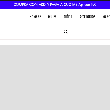
COMPRA CON ADDI Y PAGA A CUOTAS Aplican TyC
HOMBRE
MUJER
NIÑOS
ACCESORIOS
MARC
Dejar un comentar
Colores
VER IN
MEDIOS DE