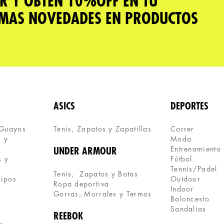
R Y OBTÉN 10%OFF EN TU
IMAS NOVEDADES EN PRODUCTOS
ASICS
DEPORTES
 Guayos
Tenis, Zapatos y Zapatillas 
Correr
 y 
Moda
Entrenamiento
UNDER ARMOUR
 y 
Fútbol
Tennis/Padel
Tenis,  Zapatos y Botas
uipos
Outdoor
Ropa deportiva
Indoor
Gorras, Morrales y Termos
Baloncesto
Sandalias
REEBOK