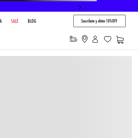
Suscribete y obtén 10%OFF
A
SALE
BLOG
io
Cargando comentarios…
VENTARIO EN TIENDA
NO DISPONIBLE
 PAGO
Envíos gratis en compras