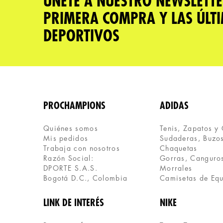
ÚNETE A NUESTRO NEWSLETTE
PRIMERA COMPRA Y LAS ÚLT
DEPORTIVOS
PROCHAMPIONS
ADIDAS
Quiénes somos
Tenis, Zapatos y
Mis pedidos
Sudaderas, Buzos
Trabaja con nosotros
Chaquetas
Razón Social:
Gorras, Canguros
DPORTE S.A.S.
Morrales
Bogotá D.C., Colombia
Camisetas de Eq
LINK DE INTERÉS
NIKE