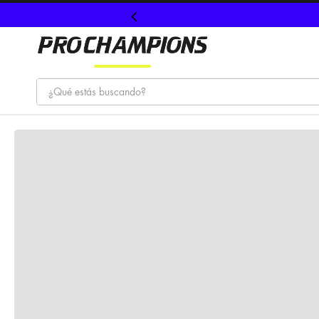
¿Qué estás buscando?
TÉRMINOS MÁS BUSCADOS
1
.
tenis
2
.
hombre futbol
3
.
nike
4
.
guayos
5
.
gorras