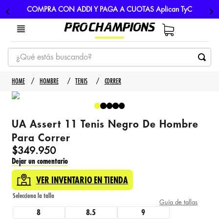
COMPRA CON ADDI Y PAGA A CUOTAS Aplican TyC
¿Qué estás buscando?
TÉRMINOS MÁS BUSCADOS
HOMBRE
TENIS
CORRER
1
.
tenis
2
.
hombre futbol
UA Assert 11 Tenis Negro De Hombre
3
.
nike
Para Correr
4
.
guayos
$
349
.
950
Dejar un comentario
5
.
gorras
VER INVENTARIO EN TIENDA
Guía de tallas
8
8.5
9