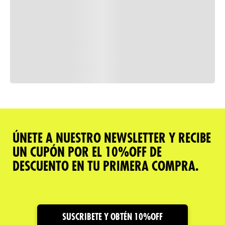
Consulta nuestra política de
devoluciones
Comparar
ÚNETE A NUESTRO NEWSLETTER Y RECIBE
UN CUPÓN POR EL 10%OFF DE
Descripción del producto
DESCUENTO EN TU PRIMERA COMPRA.
Caracteristicas
Cuidado y Garantías
SUSCRIBETE Y OBTÉN 10%OFF