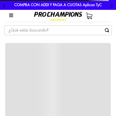
COMPRA CON ADDI Y PAGA A CUOTAS Aplican TyC
¿Qué estás buscando?
TÉRMINOS MÁS BUSCADOS
1
.
tenis
2
.
hombre futbol
3
.
nike
4
.
guayos
5
.
gorras