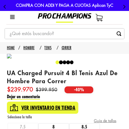
COMPRA CON ADDI Y PAGA A CUOTAS Aplican TyC
¿Qué estás buscando?
TÉRMINOS MÁS BUSCADOS
HOMBRE
TENIS
CORRER
1
.
tenis
2
.
hombre futbol
UA Charged Pursuit 4 Bl Tenis Azul De
3
.
nike
Hombre Para Correr
4
.
guayos
$
239
.
970
$
399
.
950
-
40%
5
.
gorras
Dejar un comentario
VER INVENTARIO EN TIENDA
Guía de tallas
7.5
8
8.5