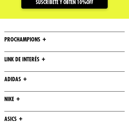
Dirección de email
SUSCRIBETE Y OBTÉN 10%OFF
Escribe un comentario
+
PROCHAMPIONS
+
LINK DE INTERÉS
ENVIAR COMENTARIO
+
ADIDAS
+
NIKE
+
ASICS