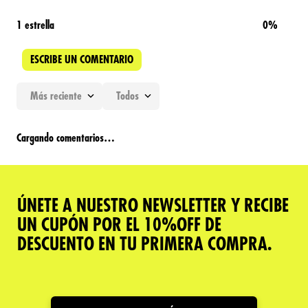
1 estrella
0%
ESCRIBE UN COMENTARIO
Más reciente
Todos
Agregar comentario
Cargando comentarios…
Título
ÚNETE A NUESTRO NEWSLETTER Y RECIBE
Califica el producto de 1 a 5 estrellas
UN CUPÓN POR EL 10%OFF DE
★
★
★
★
★
DESCUENTO EN TU PRIMERA COMPRA.
Tu nombre