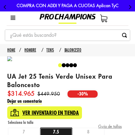
COMPRA CON ADDI Y PAGA A CUOTAS Aplican TyC
¿Qué estás buscando?
TÉRMINOS MÁS BUSCADOS
HOMBRE
TENIS
BALONCESTO
1
.
tenis
2
.
hombre futbol
UA Jet 25 Tenis Verde Unisex Para
3
.
nike
Baloncesto
4
.
guayos
$
314
.
965
$
449
.
950
-
30%
5
.
gorras
Dejar un comentario
VER INVENTARIO EN TIENDA
Guía de tallas
7
7.5
8